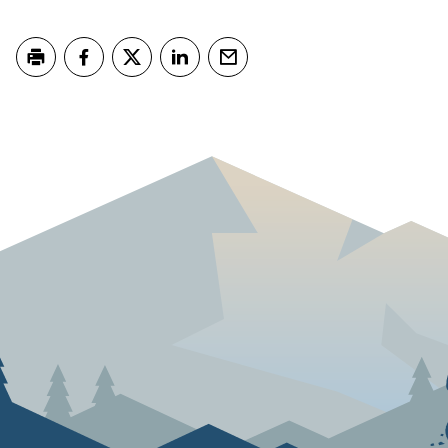
Skriv ut
Del på Facebook
Del på Twitter
Del på LinkedIn
Tips en venn