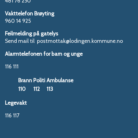
481 76 250
Vakttelefon Brøyting
960 14 925
Feilmelding på gatelys
Send mail til postmottak@lodingen.kommune.no
Alarmtelefonen for barn og unge
116 111
Brann
Politi
Ambulanse
110
112
113
Legevakt
116 117