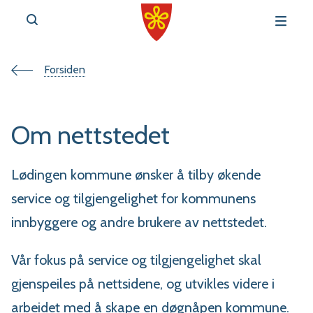
Du
Forsiden
v
e
er
Om nettstedet
her:
Lødingen kommune ønsker å tilby økende
service og tilgjengelighet for kommunens
r
innbyggere og andre brukere av nettstedet.
t
a
Vår fokus på service og tilgjengelighet skal
gjenspeiles på nettsidene, og utvikles videre i
l
arbeidet med å skape en døgnåpen kommune.