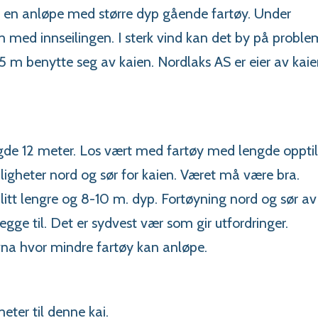
 en anløpe med større dyp gående fartøy. Under
 med innseilingen. I sterk vind kan det by på proble
5 m benytte seg av kaien. Nordlaks AS er eier av kaie
ngde 12 meter. Los vært med fartøy med lengde oppti
ligheter nord og sør for kaien. Været må være bra.
itt lengre og 8-10 m. dyp. Fortøyning nord og sør av
egge til. Det er sydvest vær som gir utfordringer.
vna hvor mindre fartøy kan anløpe.
eter til denne kai.