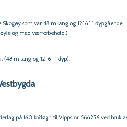
mle Skogøy som var 48 m lang og 12`6`` dypgående.
 søyle og med værforbehold.)
til (48 m lang og 12`6`` dyp).
Vestbygda
derlag på 160 kr/døgn til Vipps nr. 566256 ved bruk a