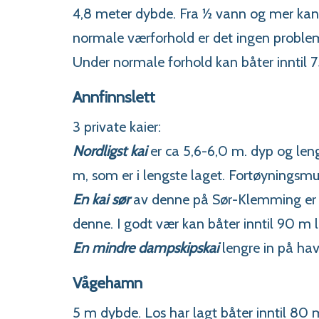
4,8 meter dybde. Fra ½ vann og mer kan
normale værforhold er det ingen problem
Under normale forhold kan båter inntil 7
Annfinnslett
3 private kaier:
Nordligst kai
er ca 5,6-6,0 m. dyp og le
m, som er i lengste laget. Fortøyningsmu
En kai sør
av denne på Sør-Klemming er l
denne. I godt vær kan båter inntil 90 m l
En mindre dampskipskai
lengre in på ha
Vågehamn
5 m dybde. Los har lagt båter inntil 80 m