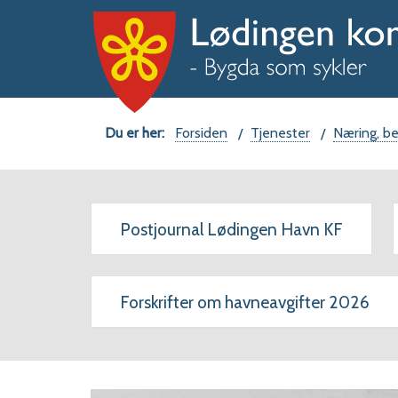
Du
Forsiden
Tjenester
Næring, bev
er
her:
Postjournal Lødingen Havn KF
Forskrifter om havneavgifter 2026