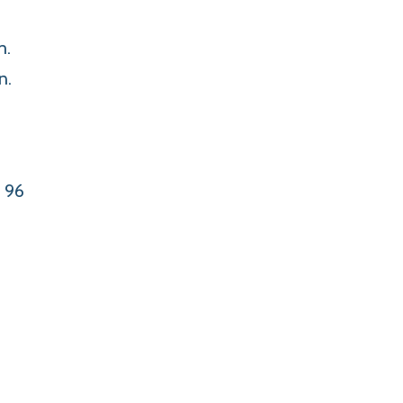
m.
n.
l 96