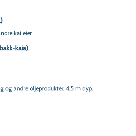
)
dre kai eier.
akk-kaia).
ng og andre oljeprodukter. 4,5 m dyp.