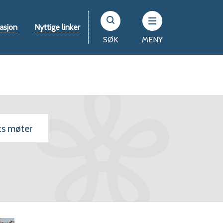
asjon
Nyttige linker
SØK
MENY
ts møter