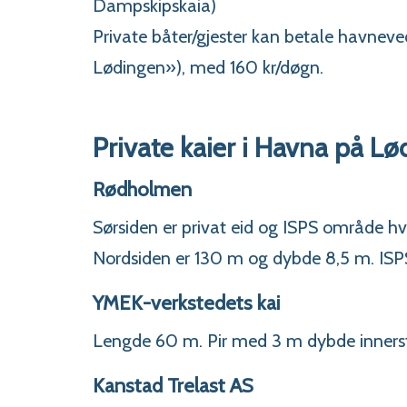
Dampskipskaia)
Private båter/gjester kan betale havneve
Lødingen»), med 160 kr/døgn.
Private kaier i Havna på Lø
Rødholmen
Sørsiden er privat eid og ISPS område 
Nordsiden er 130 m og dybde 8,5 m. IS
YMEK-verkstedets kai
Lengde 60 m. Pir med 3 m dybde innerst
Kanstad Trelast AS