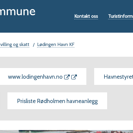
Hovedportal
Verktøymeny
Kontakt oss
Turistinform
illing og skatt
Lødingen Havn KF
www.lodingenhavn.no
Havnestyre
Prisliste Rødholmen havneanlegg