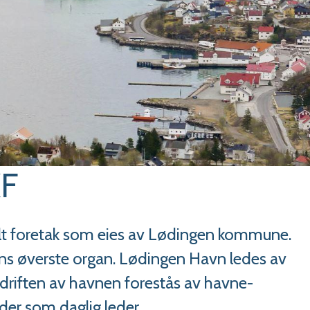
KF
t foretak som eies av Lødingen kommune.
s øverste organ. Lødingen Havn ledes av
driften av havnen forestås av havne-
er som daglig leder.