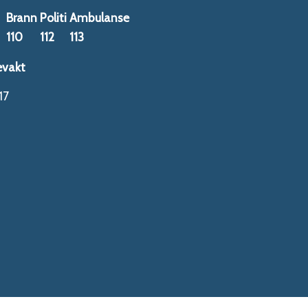
Brann
Politi
Ambulanse
110
112
113
evakt
17