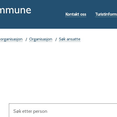
Hovedportal
Verktøymeny
Kontakt oss
Turistinform
 organisasjon
Organisasjon
Søk ansatte
Søketekst