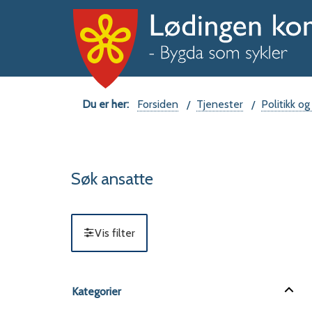
Du
Forsiden
Tjenester
Politikk og
er
her:
Søk ansatte
Vis filter
Filter
Kategorier
Filter
Kategorier