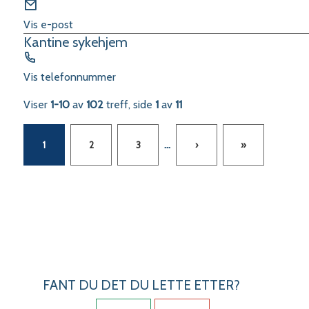
E-
post
Vis e-post
Kantine sykehjem
Telefon
Vis telefonnummer
Viser
1-10
av
102
treff, side
1
av
11
...
1
2
3
›
»
FANT DU DET DU LETTE ETTER?