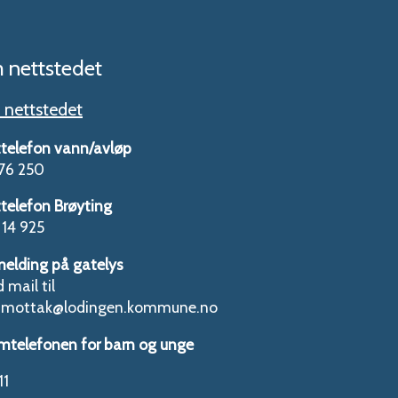
 nettstedet
nettstedet
telefon vann/avløp
76 250
telefon Brøyting
14 925
melding på gatelys
 mail til
tmottak@lodingen.kommune.no
mtelefonen for barn og unge
11