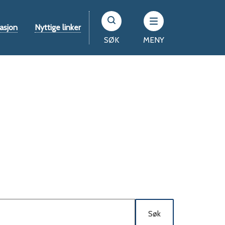
asjon
Nyttige linker
SØK
MENY
Søk