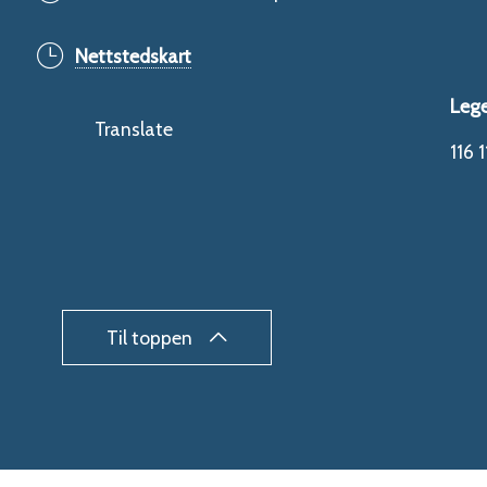
Nettstedskart
Leg
Translate
116 1
Til toppen