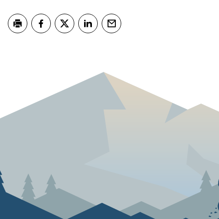
Skriv ut
Del på Facebook
Del på Twitter
Del på LinkedIn
Tips en venn