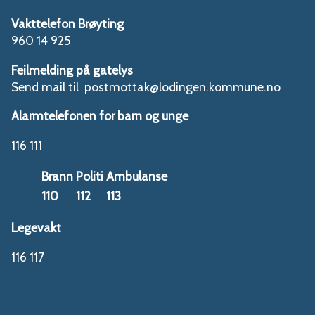
Vakttelefon Brøyting
960 14 925
Feilmelding på gatelys
Send mail til postmottak@lodingen.kommune.no
Alarmtelefonen for barn og unge
116 111
Brann
Politi
Ambulanse
110
112
113
Legevakt
116 117