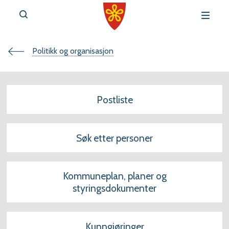
Du
Politikk og organisasjon
v
e
er
Postliste
her:
Søk etter personer
r
t
Kommuneplan, planer og
styringsdokumenter
a
l
Kunngjøringer