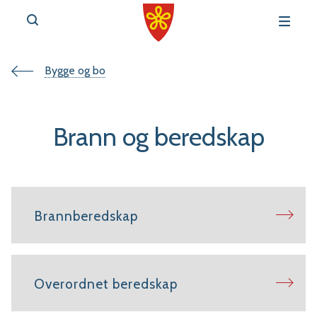
Du
Bygge og bo
v
e
er
Brann og beredskap
her:
r
Brannberedskap
t
a
Overordnet beredskap
l