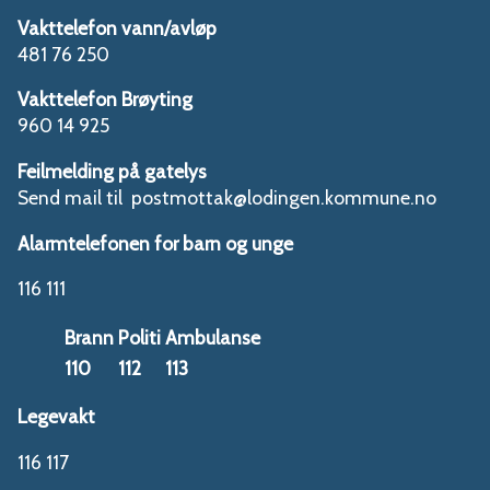
Vakttelefon vann/avløp
481 76 250
Vakttelefon Brøyting
960 14 925
Feilmelding på gatelys
Send mail til postmottak@lodingen.kommune.no
Alarmtelefonen for barn og unge
116 111
Brann
Politi
Ambulanse
110
112
113
Legevakt
116 117