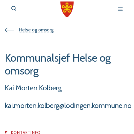
Du
Helse og omsorg
v
e
er
Kommunalsjef Helse og
her:
omsorg
Kai Morten Kolberg
r
t
kai.morten.kolberg@lodingen.kommune.no
a
l
KONTAKTINFO