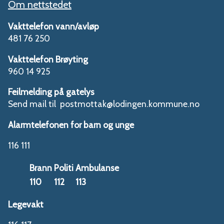
Om nettstedet
Vakttelefon vann/avløp
481 76 250
Vakttelefon Brøyting
960 14 925
Feilmelding på gatelys
Send mail til postmottak@lodingen.kommune.no
Alarmtelefonen for barn og unge
116 111
Brann
Politi
Ambulanse
110
112
113
Legevakt