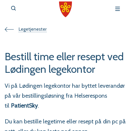
Du
Legetjenester
v
e
er
Bestill time eller resept ved
her:
Lødingen legekontor
Vi på Lødingen legekontor har byttet leverandør
r
på vår bestillingsløsning fra Helserespons
t
til
PatientSky
.
a
l
Du kan bestille legetime eller resept på din pc på