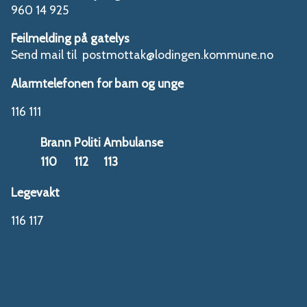
960 14 925
Feilmelding på gatelys
Send mail til postmottak@lodingen.kommune.no
Alarmtelefonen for barn og unge
116 111
Brann
Politi
Ambulanse
110
112
113
Legevakt
116 117