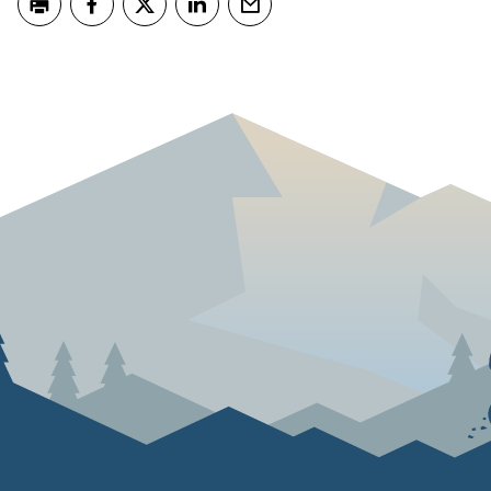
Skriv ut
Del på Facebook
Del på Twitter
Del på LinkedIn
Tips en venn