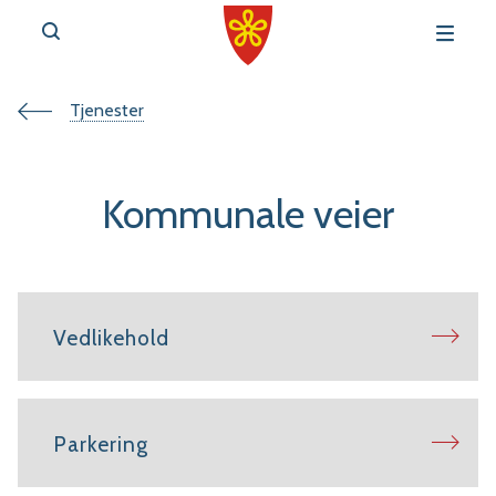
Du
Tjenester
v
e
er
Kommunale veier
her:
r
Vedlikehold
t
a
Parkering
l