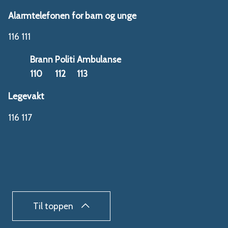
Alarmtelefonen for barn og unge
116 111
Brann
Politi
Ambulanse
110
112
113
Legevakt
116 117
Til toppen