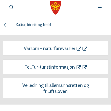
Du
Kultur, idrett og fritid
v
e
er
Varsom - naturfarevarsler
her:
TellTur-turistinformasjon
r
t
Veiledning til allemannsretten og
friluftsloven
a
l