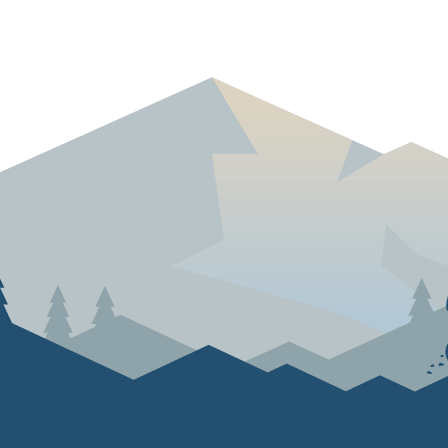
Skriv ut
Del på Facebook
Del på Twitter
Del på LinkedIn
Tips en venn