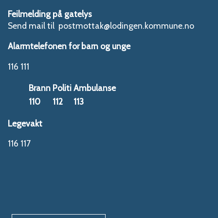
Feilmelding på gatelys
Send mail til postmottak@lodingen.kommune.no
Alarmtelefonen for barn og unge
116 111
Brann
Politi
Ambulanse
110
112
113
Legevakt
116 117