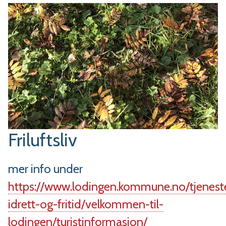
Friluftsliv
mer info under
https://www.lodingen.kommune.no/tjenester
idrett-og-fritid/velkommen-til-
lodingen/turistinformasjon/