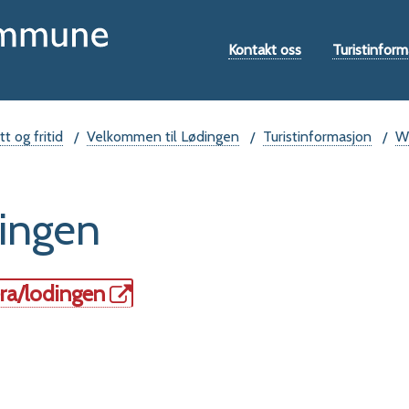
Hovedportal
Verktøymeny
Kontakt oss
Turistinform
tt og fritid
Velkommen til Lødingen
Turistinformasjon
We
ingen
era/lodingen