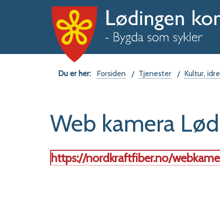
Du
Forsiden
Tjenester
Kultur, idre
er
Web kamera Lød
her:
https://nordkraftfiber.no/webkam