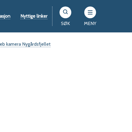
asjon
Nyttige linker
SØK
MENY
b kamera Nygårdsfjellet