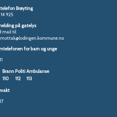
telefon Brøyting
14 925
melding på gatelys
 mail til
tmottak@lodingen.kommune.no
mtelefonen for barn og unge
11
Brann
Politi
Ambulanse
110
112
113
evakt
17