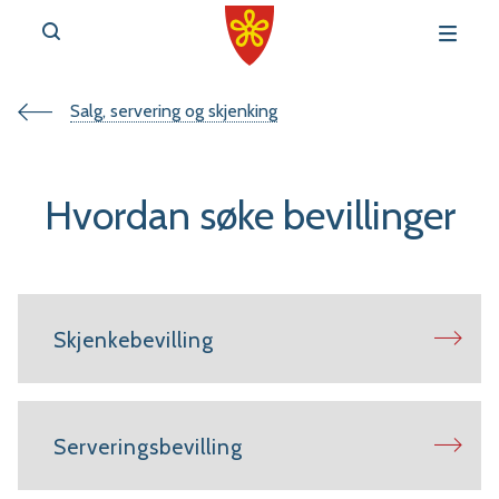
Du
Salg, servering og skjenking
v
e
er
Hvordan søke bevillinger
her:
r
Skjenkebevilling
t
a
Serveringsbevilling
l