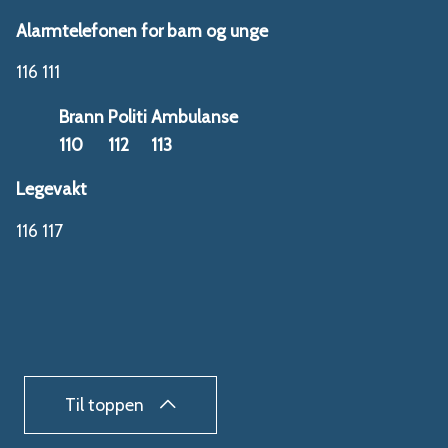
Alarmtelefonen for barn og unge
116 111
Brann
Politi
Ambulanse
110
112
113
Legevakt
116 117
Til toppen