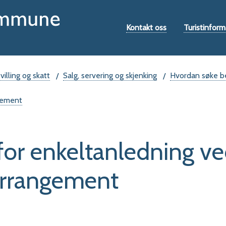
Hovedportal
Verktøymeny
Kontakt oss
Turistinform
illing og skatt
Salg, servering og skjenking
Hvordan søke be
ngement
 for enkeltanledning v
arrangement