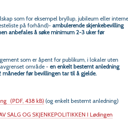
elskap som for eksempel bryllup, jubileum eller intern
esteliste på forhånd)-
ambulerende skjenkebevilling
men anbefales å søke minimum 2-3 uker før
ngement som er åpent for publikum, i lokaler uten
et avgrenset område -
en enkelt bestemt anledning
neder før bevillingen tar til å gjelde.
ing
(PDF, 438 kB)
(og enkelt bestemt anledning)
V SALG OG SKJENKEPOLITIKKEN I Lødingen