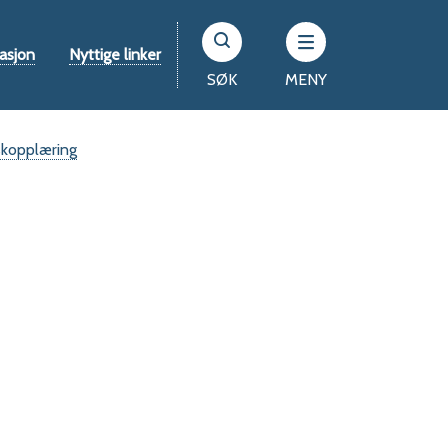
asjon
Nyttige linker
SØK
MENY
kopplæring