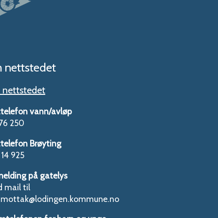
 nettstedet
nettstedet
telefon vann/avløp
76 250
telefon Brøyting
14 925
melding på gatelys
 mail til
tmottak@lodingen.kommune.no