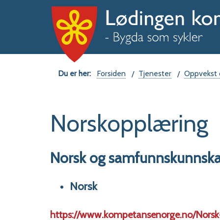
Du
Forsiden
Tjenester
Oppvekst 
er
Norskopplæring
her:
Norsk og samfunnskunnskap 
Norsk
https://www.kompetansenorge.no/Norsk