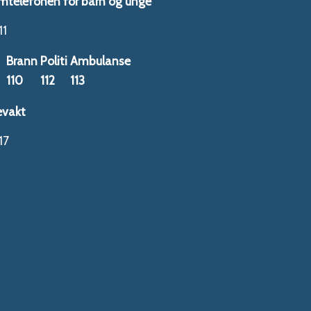
mtelefonen for barn og unge
11
Brann
Politi
Ambulanse
110
112
113
evakt
17