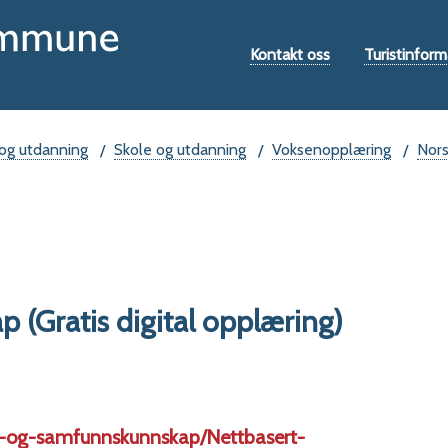
Hovedportal
Verktøymeny
Kontakt oss
Turistinform
og utdanning
Skole og utdanning
Voksenopplæring
Nors
(Gratis digital opplæring)
-og-samfunnskunnskap/Nettbasert-