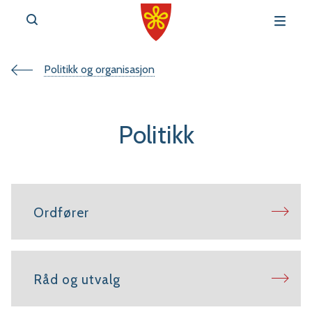
Du
Politikk og organisasjon
v
e
er
Politikk
her:
r
Ordfører
t
a
Råd og utvalg
l