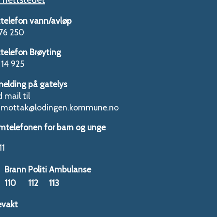
telefon vann/avløp
76 250
telefon Brøyting
14 925
melding på gatelys
 mail til
tmottak@lodingen.kommune.no
mtelefonen for barn og unge
11
Brann
Politi
Ambulanse
110
112
113
evakt