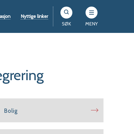
asjon
Nyttige linker
SØK
MENY
egrering
Bolig