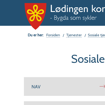
Du
Forsiden
Tjenester
Sosiale tje
er
Sosiale
her:
NAV