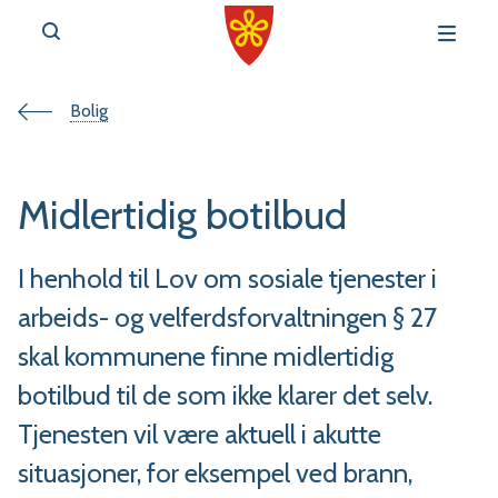
Du
Bolig
v
e
er
Midlertidig botilbud
her:
I henhold til Lov om sosiale tjenester i
arbeids- og velferdsforvaltningen § 27
r
skal kommunene finne midlertidig
t
botilbud til de som ikke klarer det selv.
a
Tjenesten vil være aktuell i akutte
l
situasjoner, for eksempel ved brann,