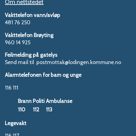
Om nettstedet
Vakttelefon vann/avløp
481 76 250
Vakttelefon Brøyting
960 14 925
Feilmelding på gatelys
Send mail til postmottak@lodingen.kommune.no
Alarmtelefonen for barn og unge
116 111
Brann
Politi
Ambulanse
110
112
113
Legevakt
116 117