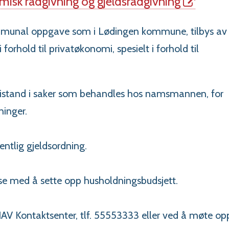
isk rådgivning og gjeldsrådgivning
mmunal oppgave som i Lødingen kommune, tilbys av
forhold til privatøkonomi, spesielt i forhold til
sk bistand i saker som behandles hos namsmannen, for
ninger.
entlig gjeldsordning.
else med å sette opp husholdningsbudsjett.
AV Kontaktsenter, tlf. 55553333 eller ved å møte op