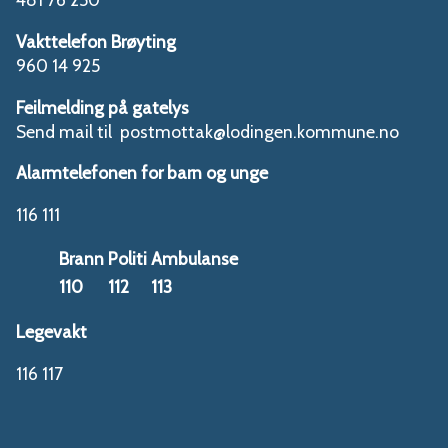
Vakttelefon Brøyting
960 14 925
Feilmelding på gatelys
Send mail til postmottak@lodingen.kommune.no
Alarmtelefonen for barn og unge
116 111
Brann
Politi
Ambulanse
110
112
113
Legevakt
116 117