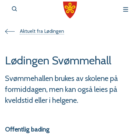
Du
Aktuelt fra Lødingen
v
e
er
Lødingen Svømmehall
her:
Svømmehallen brukes av skolene på
formiddagen, men kan også leies på
r
kveldstid eller i helgene.
t
a
l
Offentlig bading