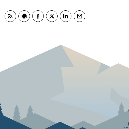
Abonner på RSS
Skriv ut
Del på Facebook
Del på Twitter
Del på LinkedIn
Tips en venn