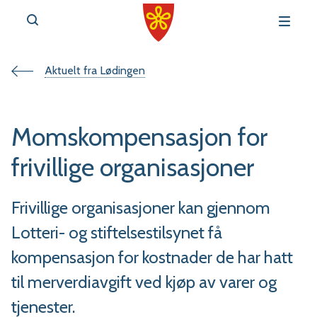
Du
Aktuelt fra Lødingen
v
e
er
Momskompensasjon for
her:
frivillige organisasjoner
Frivillige organisasjoner kan gjennom
r
Lotteri- og stiftelsestilsynet få
t
kompensasjon for kostnader de har hatt
a
til merverdiavgift ved kjøp av varer og
l
tjenester.