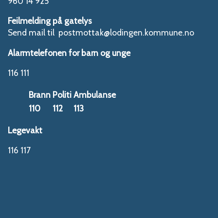
960 14 925
Feilmelding på gatelys
Send mail til postmottak@lodingen.kommune.no
Alarmtelefonen for barn og unge
116 111
Brann
Politi
Ambulanse
110
112
113
Legevakt
116 117