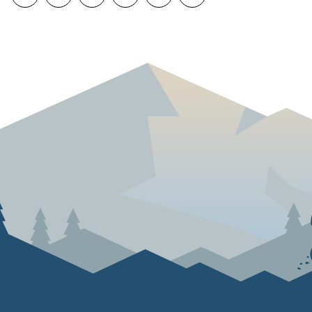
Abonner på RSS
Skriv ut
Del på Facebook
Del på Twitter
Del på LinkedIn
Tips en venn