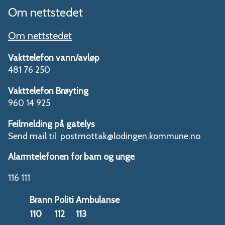
Om nettstedet
Om nettstedet
Vakttelefon vann/avløp
481 76 250
Vakttelefon Brøyting
960 14 925
Feilmelding på gatelys
Send mail til postmottak@lodingen.kommune.no
Alarmtelefonen for barn og unge
116 111
Brann
Politi
Ambulanse
110
112
113