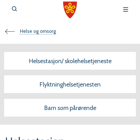
Du
Helse og omsorg
v
e
er
Helsestasjon/ skolehelsetjeneste
her:
Flyktninghelsetjenesten
r
t
Barn som pårørende
a
l