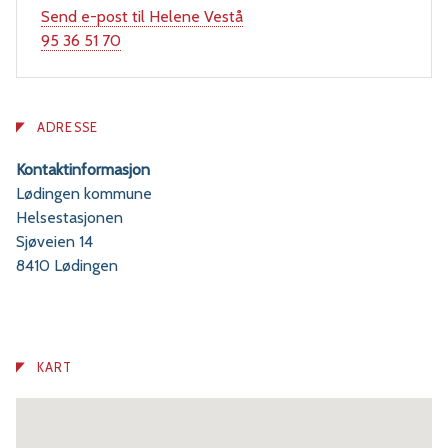
Send e-post
til Helene Vestå
Mobil
95 36 51 70
ADRESSE
Kontaktinformasjon
Lødingen kommune
Helsestasjonen
Sjøveien 14
8410 Lødingen
KART