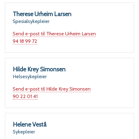
Therese Urheim Larsen
Spesialsykepleier
Send e-post
til Therese Urheim Larsen
Telefon
94 18 99 72
Hilde Krey Simonsen
Helsesykepleier
Send e-post
til Hilde Krey Simonsen
Mobil
90 22 01 41
Helene Vestå
Sykepleier