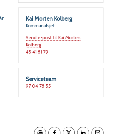
r i
Kai Morten Kolberg
Kommunalsjef
Send e-post
til Kai Morten
Kolberg
Mobil
45 41 81 79
Serviceteam
Mobil
97 04 78 55