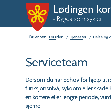
Du
Forsiden
Tjenester
Helse og 
er
Serviceteam
her:
Dersom du har behov for hjelp til 
funksjonsnivå, sykdom eller skade k
en kortere eller lengre periode, vur
gjerne.