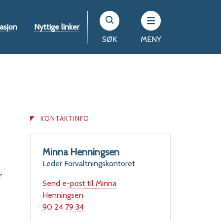
asjon
Nyttige linker
SØK
MENY
KONTAKTINFO
Minna Henningsen
Leder Forvaltningskontoret
r
Send e-post
til Minna
Henningsen
Mobil
90 24 79 34