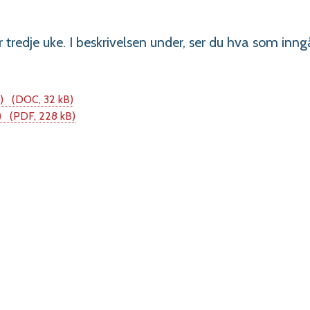
 tredje uke. I beskrivelsen under, ser du hva som inngå
p)
(DOC, 32 kB)
)
(PDF, 228 kB)