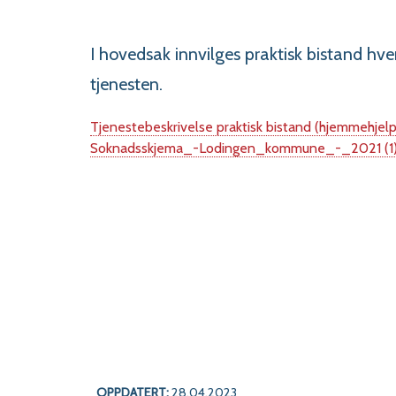
I hovedsak innvilges praktisk bistand hver
tjenesten.
Tjenestebeskrivelse praktisk bistand (hjemmehjel
Soknadsskjema_-Lodingen_kommune_-_2021 (1
OPPDATERT:
28.04.2023