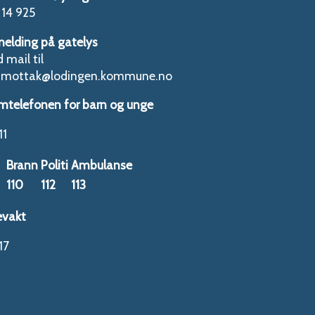
14 925
melding på gatelys
 mail til
tmottak@lodingen.kommune.no
mtelefonen for barn og unge
11
Brann
Politi
Ambulanse
110
112
113
evakt
17