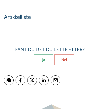
Artikkelliste
FANT DU DET DU LETTE ETTER?
Ja
Nei
Skriv ut
Del på Facebook
Del på Twitter
Del på LinkedIn
Tips en venn