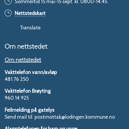
Sommertid 15 mai-15 sept. kl. 0800-14.45.
Nettstedskart
Translate
Om nettstedet
Om nettstedet
Vakttelefon vann/avløp
481 76 250
Vakttelefon Brøyting
960 14 925
Feilmelding på gatelys
Send mail til postmottak@lodingen.kommune.no
Alarmtelefonen for barn og unge