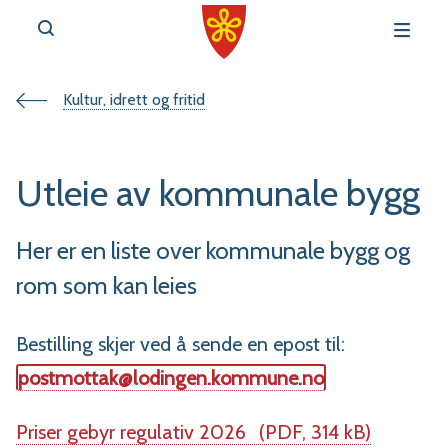
Du
Kultur, idrett og fritid
v
e
er
Utleie av kommunale bygg
her:
Her er en liste over kommunale bygg og
rom som kan leies
r
t
Bestilling skjer ved å sende en epost til:
a
postmottak@lodingen.kommune.no
l
Priser gebyr regulativ 2026
(PDF, 314 kB)