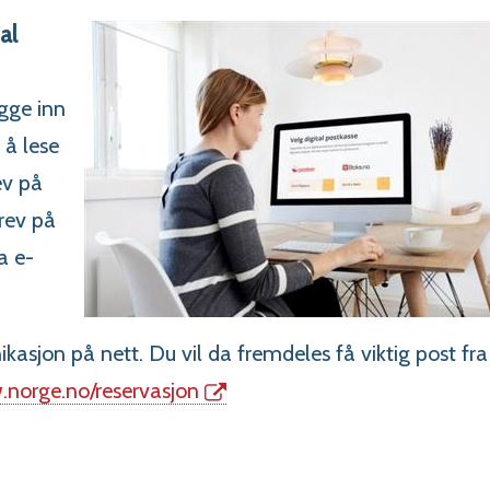
al
ogge inn
 å lese
ev på
rev på
a e-
sjon på nett. Du vil da fremdeles få viktig post fra
norge.no/reservasjon