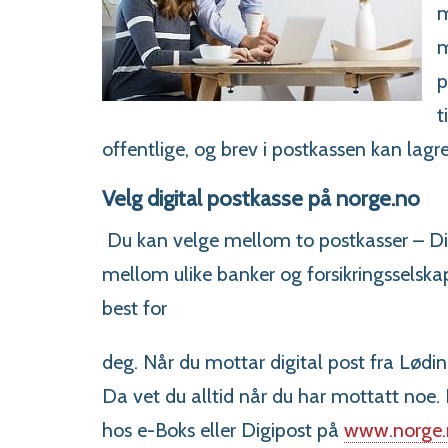
m
m
p
t
offentlige, og brev i postkassen kan lagr
Velg digital postkasse på norge.no
Du kan velge mellom to postkasser – Di
mellom ulike banker og forsikringsselsk
best for
deg. Når du mottar digital post fra Lødi
Da vet du alltid når du har mottatt noe.
hos e-Boks eller Digipost på
www.norge.