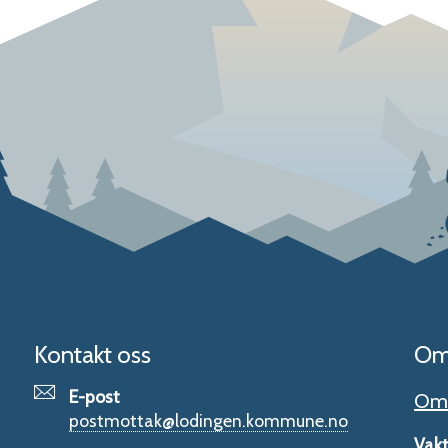
Kontakt oss
Om
E-post
Om 
postmottak@lodingen.kommune.no
Vakt