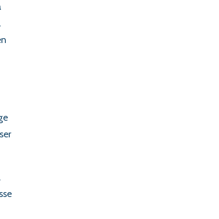
å
l
en
ge
ser
.
sse