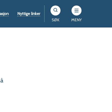
asjon
Nyttige linker
SØK
MENY
nå