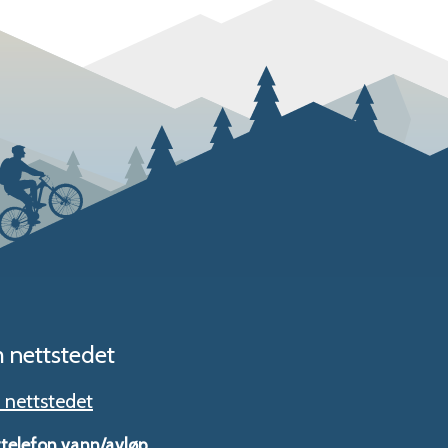
 nettstedet
nettstedet
telefon vann/avløp