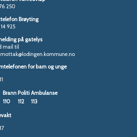
76 250
telefon Brøyting
14 925
melding på gatelys
 mail til
tmottak@lodingen.kommune.no
mtelefonen for barn og unge
11
Brann
Politi
Ambulanse
110
112
113
evakt
17