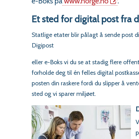
e-Boks på
www.norge.no
.
Et sted for digital post fra 
Statlige etater blir pålagt å sende post d
Digipost
eller e-Boks vi du se at stadig flere offe
forholde deg til én felles digital postkass
posten din raskere fordi du slipper å ve
sted og vi sparer miljøet.
D
V
p