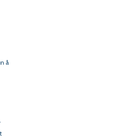
un å
r
t