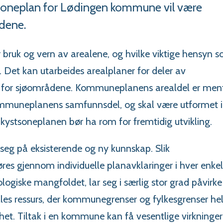
soneplan for Lødingen kommune vil være
dene.
 bruk og vern av arealene, og hvilke viktige hensyn 
 Det kan utarbeides arealplaner for deler av
r for sjøområdene. Kommuneplanens arealdel er men
mmuneplanens samfunnsdel, og skal være utformet i
 kystsoneplanen bør ha rom for fremtidig utvikling.
seg på eksisterende og ny kunnskap. Slik
es gjennom individuelle planavklaringer i hver enkel
logiske mangfoldet, lar seg i særlig stor grad påvirke
es ressurs, der kommunegrenser og fylkesgrenser hel
mhet. Tiltak i en kommune kan få vesentlige virkninger