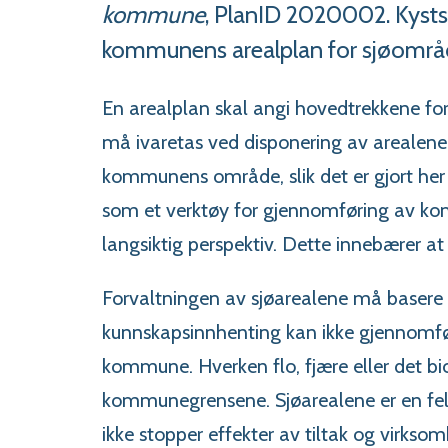
kommune
, PlanID 2020002. Kyst
kommunens arealplan for sjøområ
En arealplan skal angi hovedtrekkene for
må ivaretas ved disponering av arealene.
kommunens område, slik det er gjort he
som et verktøy for gjennomføring av ko
langsiktig perspektiv. Dette innebærer at
Forvaltningen av sjøarealene må basere 
kunnskapsinnhenting kan ikke gjennomfør
kommune. Hverken flo, fjære eller det bio
kommunegrensene. Sjøarealene er en fell
ikke stopper effekter av tiltak og virkso