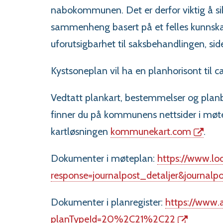
nabokommunen. Det er derfor viktig å sikr
sammenheng basert på et felles kunnska
uforutsigbarhet til saksbehandlingen, sid
Kystsoneplan vil ha en planhorisont til c
Vedtatt plankart, bestemmelser og planb
finner du på kommunens nettsider i møtepl
kartløsningen
kommunekart.com
.
Dokumenter i møteplan:
https://www.lo
response=journalpost_detaljer&journalp
Dokumenter i planregister:
https://www.a
planTypeId=20%2C21%2C22