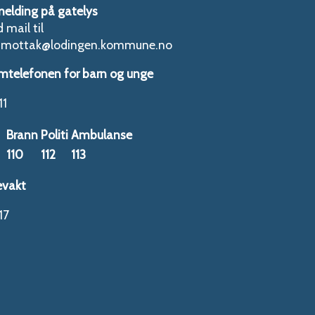
melding på gatelys
 mail til
tmottak@lodingen.kommune.no
mtelefonen for barn og unge
11
Brann
Politi
Ambulanse
110
112
113
evakt
17