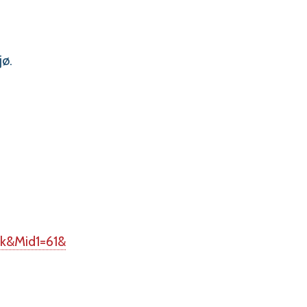
jø.
i
nk&Mid1=61&