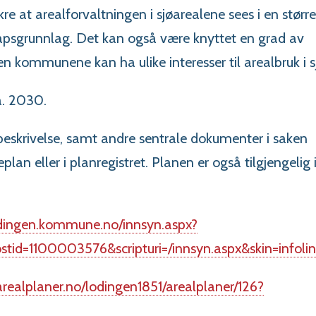
e at arealforvaltningen i sjøarealene sees i en større
psgrunnlag. Det kan også være knyttet en grad av
en kommunene kan ha ulike interesser til arealbruk i s
a. 2030.
eskrivelse, samt andre sentrale dokumenter i saken
an eller i planregistret. Planen er også tilgjengelig 
dingen.kommune.no/innsyn.aspx?
ostid=1100003576&scripturi=/innsyn.aspx&skin=infoli
realplaner.no/lodingen1851/arealplaner/126?