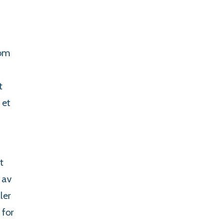
som
t
 et
t
 av
ler
 for