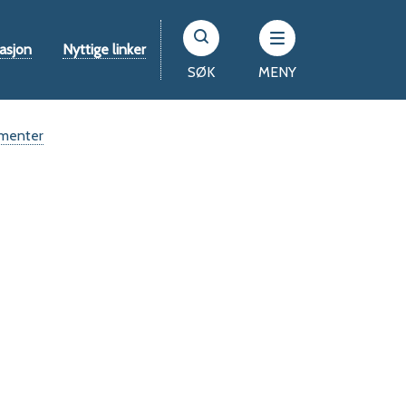
asjon
Nyttige linker
SØK
MENY
umenter