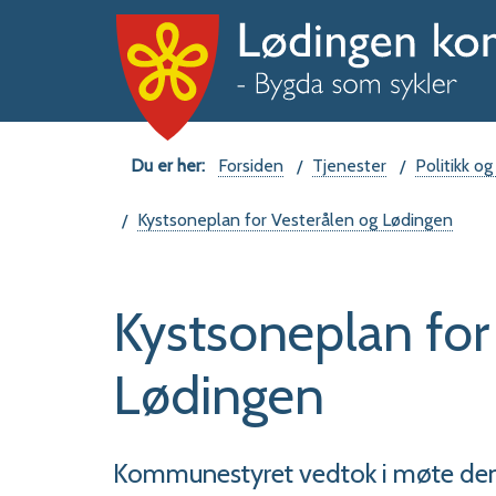
Du
Forsiden
Tjenester
Politikk og
er
Kystsoneplan for Vesterålen og Lødingen
her:
Kystsoneplan for
Lødingen
Kommunestyret vedtok i møte den 