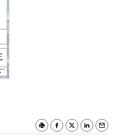
Skriv ut
Del på Facebook
Del på Twitter
Del på LinkedIn
Tips en venn