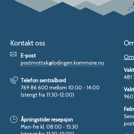
Kontakt oss
Om
E-post
Om 
postmottak@lodingen.kommune.no
Vakt
481 
Telefon sentralbord
769 86 600 mellom 10:00 - 14:00
Vakt
(stengt fra 11:30-12:00)
960 
Feil
Send
Åpningstider resepsjon
pos
Man-fre kl. 08:00 - 15:30
(stengt fra 11:30-12:00)