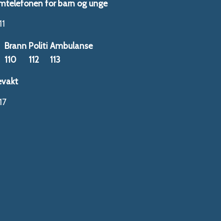
mtelefonen for barn og unge
11
Brann
Politi
Ambulanse
110
112
113
evakt
17