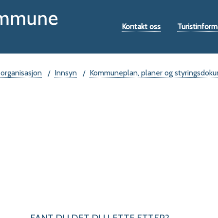
Hovedportal
Verktøymeny
Kontakt oss
Turistinform
 organisasjon
Innsyn
Kommuneplan, planer og styringsdok
FANT DU DET DU LETTE ETTER?