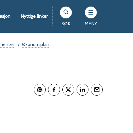
asjon
Nyttige linker
SØK
MENY
umenter
Økonomiplan
Skriv ut
Del på Facebook
Del på Twitter
Del på LinkedIn
Tips en venn