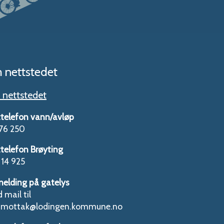
 nettstedet
nettstedet
telefon vann/avløp
76 250
telefon Brøyting
14 925
melding på gatelys
 mail til
tmottak@lodingen.kommune.no