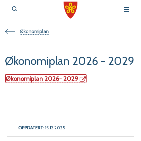
Du
Økonomiplan
v
e
er
Økonomiplan 2026 - 2029
her:
Økonomiplan 2026- 2029
r
t
a
l
OPPDATERT:
15.12.2025