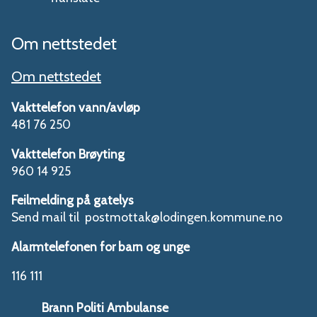
Om nettstedet
Om nettstedet
Vakttelefon vann/avløp
481 76 250
Vakttelefon Brøyting
960 14 925
Feilmelding på gatelys
Send mail til postmottak@lodingen.kommune.no
Alarmtelefonen for barn og unge
116 111
Brann
Politi
Ambulanse