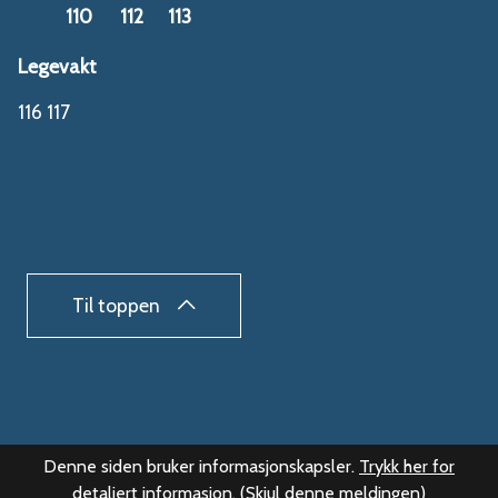
110
112
113
Legevakt
116 117
Til toppen
Denne siden bruker informasjonskapsler.
Trykk her for
detaljert informasjon.
(Skjul denne meldingen)