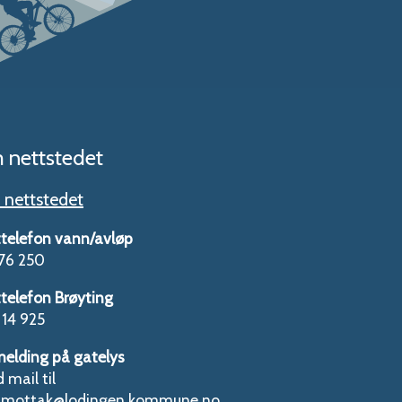
 nettstedet
nettstedet
telefon vann/avløp
76 250
telefon Brøyting
14 925
melding på gatelys
 mail til
tmottak@lodingen.kommune.no