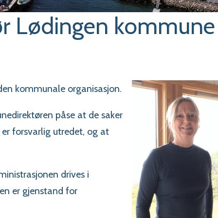
r Lødingen kommune
v den kommunale organisasjon.
edirektøren påse at de saker
r forsvarlig utredet, og at
inistrasjonen drives i
en er gjenstand for