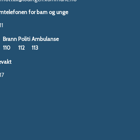
mtelefonen for barn og unge
11
Brann
Politi
Ambulanse
110
112
113
evakt
17