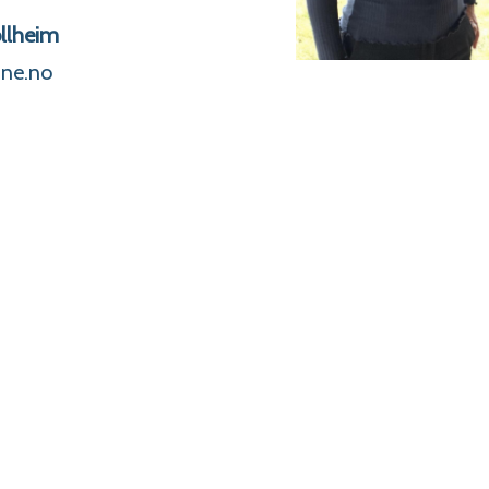
llheim
ne.no