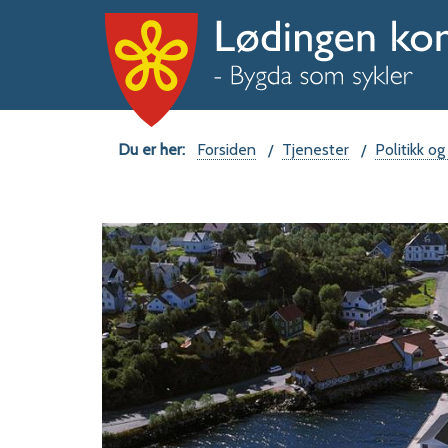
Du
Forsiden
Tjenester
Politikk og
er
her: