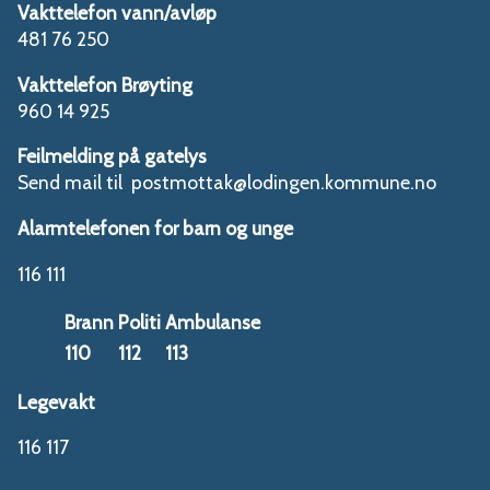
Vakttelefon vann/avløp
481 76 250
Vakttelefon Brøyting
960 14 925
Feilmelding på gatelys
Send mail til postmottak@lodingen.kommune.no
Alarmtelefonen for barn og unge
116 111
Brann
Politi
Ambulanse
110
112
113
Legevakt
116 117