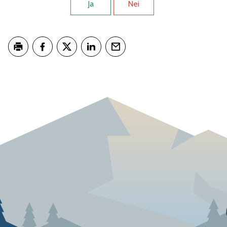
Ja
Nei
Skriv ut
Del på Facebook
Del på Twitter
Del på LinkedIn
Tips en venn