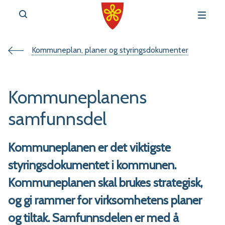
Du
Kommuneplan, planer og styringsdokumenter
v
e
er
Kommuneplanens
her:
samfunnsdel
Kommuneplanen er det viktigste
r
styringsdokumentet i kommunen.
t
Kommuneplanen skal brukes strategisk,
a
og gi rammer for virksomhetens planer
l
og tiltak. Samfunnsdelen er med å