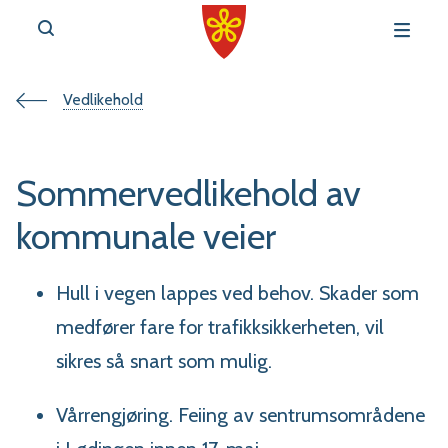
Du
Vedlikehold
v
e
er
Sommervedlikehold av
her:
kommunale veier
Hull i vegen lappes ved behov. Skader som
r
medfører fare for trafikksikkerheten, vil
t
sikres så snart som mulig.
a
l
Vårrengjøring. Feiing av sentrumsområdene